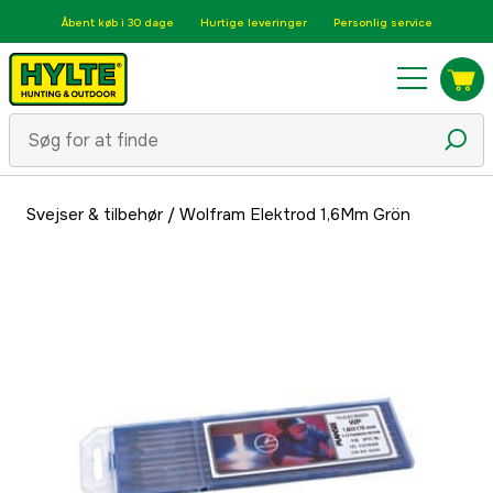
Åbent køb i 30 dage
Hurtige leveringer
Personlig service
Svejser & tilbehør
/
Wolfram Elektrod 1,6Mm Grön