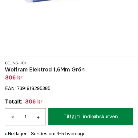
GELINS-KGK
Wolfram Elektrod 1,6Mm Grön
306 kr
EAN
:
7391918295385
Totalt
:
306 kr
×
+
Tilføj til indkøbskurven
Netlager -
Sendes om 3-5 hverdage