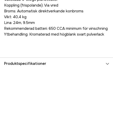
Koppling (frispolande): Via vred
Broms: Automatisk direktverkande konbroms
Vikt: 40,4 kg
Lina: 24m, 9.5mm
Rekommenderad batteri: 650 CCA minimum för vinschning
Ytbehandling: Kromaterad med högblank svart pulverlack
Produktspecifikationer
Trækkraft
5443 kg
Referencenummer
1000002462
Producentens varenummer
88400