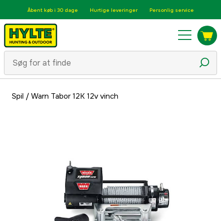
Åbent køb i 30 dage
Hurtige leveringer
Personlig service
Spil
/
Warn Tabor 12K 12v vinch