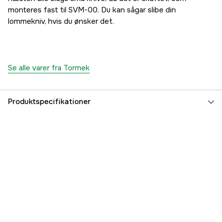
monteres fast til SVM-00. Du kan sågar slibe din
lommekniv, hvis du ønsker det.
Se alle varer fra Tormek
Produktspecifikationer
Referencenummer
3000008611
Producentens varenummer
SVM-00
EAN
7392485005032