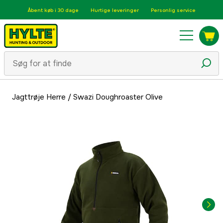
Åbent køb i 30 dage
Hurtige leveringer
Personlig service
Jagttrøje Herre
/
Swazi Doughroaster Olive