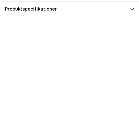
Produktspecifikationer
Farvetone
Grøn
Dame/herre
Herre
Referencenummer
3000036757
Producentens varenummer
ODRV-Olive-S
EAN
9420065406417