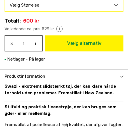
Vælg Størrelse
S
Totalt
:
600 kr
600 kr
M
Vejledende ca. pris 629 kr
i
600 kr
L
×
+
Vælg alternativ
600 kr
XL
Netlager -
På lager
600 kr
2XL
600 kr
Produktinformation
Swazi - ekstremt slidstærkt tøj, der kan klare hårde
forhold uden problemer. Fremstillet i New Zealand.
Stilfuld og praktisk fleecetrøje, der kan bruges som
yder- eller mellemlag.
Fremstillet af polarfleece af høj kvalitet, der afgiver fugten