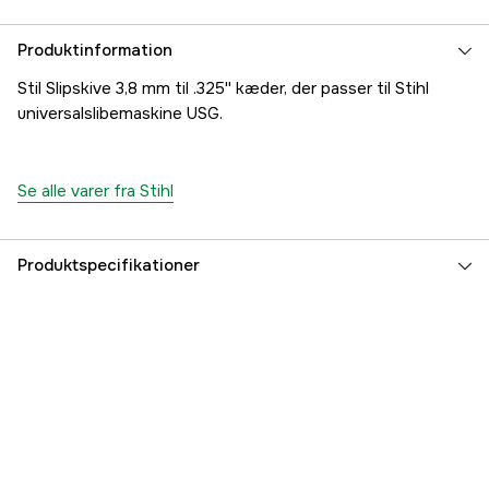
Produktinformation
Stil Slipskive 3,8 mm til .325'' kæder, der passer til Stihl
universalslibemaskine USG.
Se alle varer fra Stihl
Produktspecifikationer
Global garanti
yes
Referencenummer
1000097538
Producentens varenummer
52037507010
EAN
795711115883