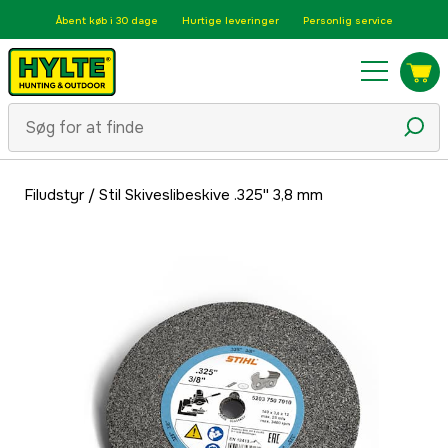
Åbent køb i 30 dage
Hurtige leveringer
Personlig service
Filudstyr
/
Stil Skiveslibeskive .325'' 3,8 mm