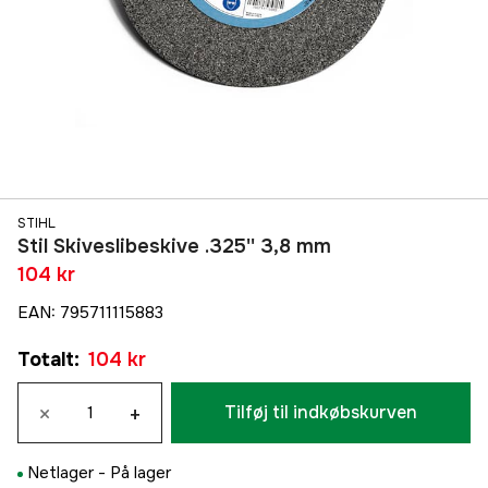
STIHL
Stil Skiveslibeskive .325'' 3,8 mm
104 kr
EAN
:
795711115883
Totalt
:
104 kr
×
+
Tilføj til indkøbskurven
Netlager -
På lager