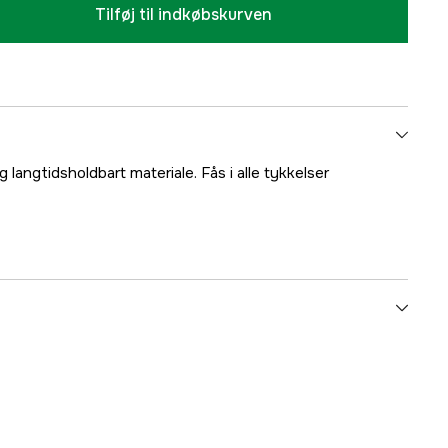
Tilføj til indkøbskurven
 langtidsholdbart materiale. Fås i alle tykkelser
10 m
inje
2,7 mm