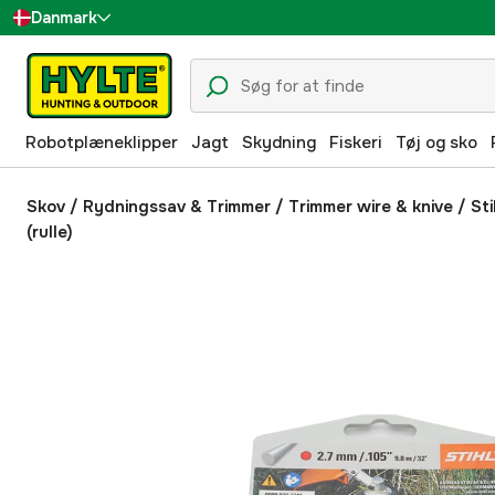
Danmark
Sverige
Suomi
Robotplæneklipper
Jagt
Skydning
Fiskeri
Tøj og sko
Norge
Deutschland
Skov
/
Rydningssav & Trimmer
/
Trimmer wire & knive
/
St
(rulle)