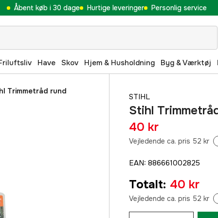
Åbent køb i 30 dage
Hurtige leveringer
Personlig service
Friluftsliv
Have
Skov
Hjem & Husholdning
Byg & Værktøj
ihl Trimmetråd rund
STIHL
Stihl Trimmetråd
40 kr
Vejledende ca. pris 52 kr
EAN
:
886661002825
Totalt
:
40 kr
Vejledende ca. pris 52 kr