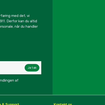
rfaring med det, vi
911. Derfor kan du altid
personale, når du handler
Ja tak
lingen af ​​
e & Support
Kontakt os