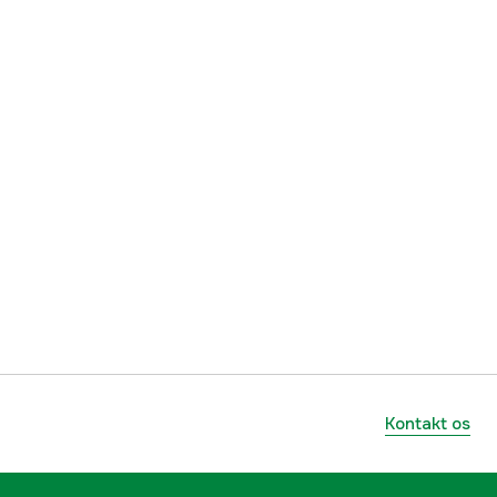
yes
1 år
1000051598
mmer
00009302341
886661002825
Kontakt os