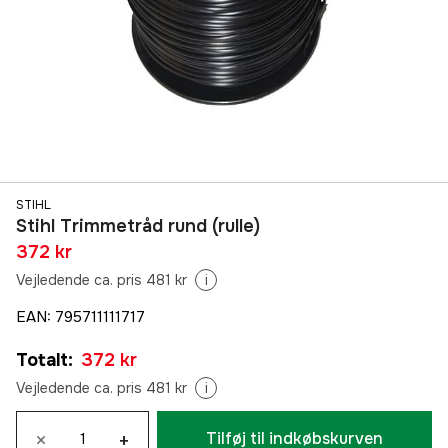
STIHL
Stihl Trimmetråd rund (rulle)
372 kr
Vejledende ca. pris 481 kr
i
EAN
:
795711111717
Totalt
:
372 kr
Vejledende ca. pris 481 kr
i
×
+
Tilføj til indkøbskurven