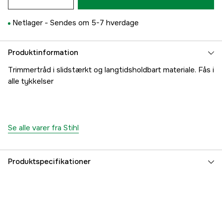
Netlager -
Sendes om 5-7 hverdage
Produktinformation
Trimmertråd i slidstærkt og langtidsholdbart materiale. Fås i
alle tykkelser
Se alle varer fra Stihl
Produktspecifikationer
Længde
137 m
Tråddiameter trimmerlinje
3,3 mm