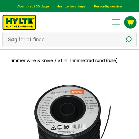
Åbent køb i 30 dage
Hurtige leveringer
Personlig service
Trimmer wire & knive
/
Stihl Trimmetråd rund (rulle)