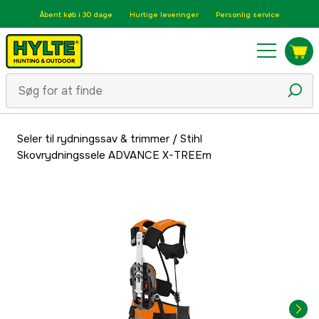
Åbent køb i 30 dage
Hurtige leveringer
Personlig service
Seler til rydningssav & trimmer
/
Stihl
Skovrydningssele ADVANCE X-TREEm