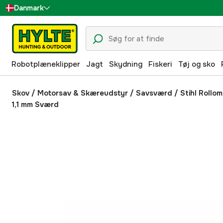
Danmark
Sverige
Suomi
Robotplæneklipper
Jagt
Skydning
Fiskeri
Tøj og sko
Norge
Deutschland
Skov
/
Motorsav & Skæreudstyr
/
Savsværd
/
Stihl Rollom
1,1 mm Sværd