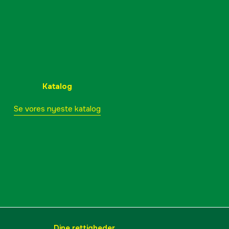
795711380083
Katalog
Se vores nyeste katalog
Dine rettigheder