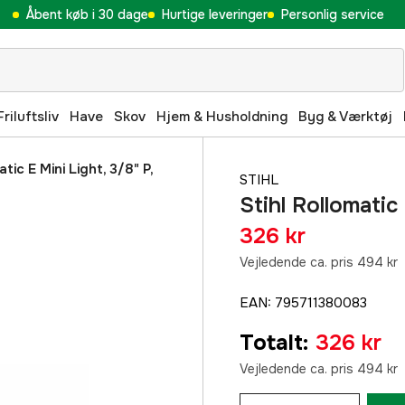
Åbent køb i 30 dage
Hurtige leveringer
Personlig service
Friluftsliv
Have
Skov
Hjem & Husholdning
Byg & Værktøj
atic E Mini Light, 3/8" P,
STIHL
Stihl Rollomatic
326 kr
Vejledende ca. pris 494 kr
EAN
:
795711380083
Totalt
:
326 kr
Vejledende ca. pris 494 kr