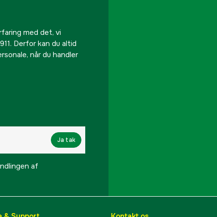
EAN
rfaring med det, vi
911. Derfor kan du altid
personale, når du handler
Ja tak
lingen af ​​
e & Support
Kontakt os