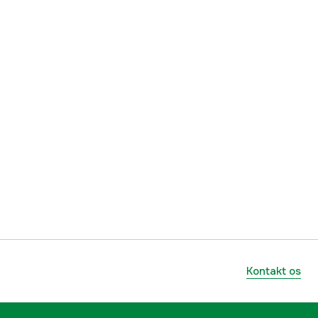
30 cm
12 tomme
44 stk.
1,1 mm
3/8'' P
yes
1 år
1000085642
Kontakt os
mmer
30050007605