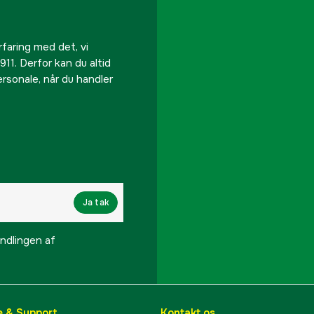
rfaring med det, vi
911. Derfor kan du altid
personale, når du handler
Ja tak
lingen af ​​
e & Support
Kontakt os