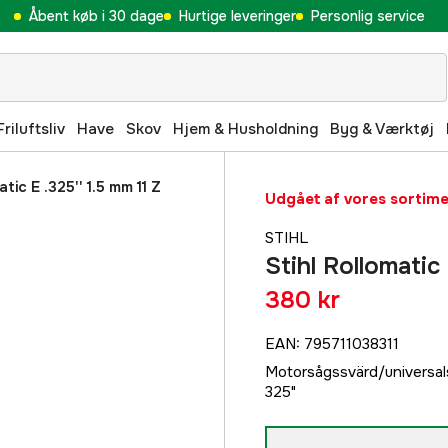
Åbent køb i 30 dage
Hurtige leveringer
Personlig service
Friluftsliv
Have
Skov
Hjem & Husholdning
Byg & Værktøj
atic E .325'' 1.5 mm 11 Z
Udgået af vores sortim
STIHL
Stihl Rollomatic
380 kr
EAN
:
795711038311
Motorsågssvärd/universalsv
325"