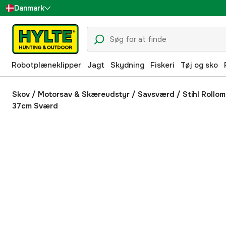
Danmark
Sverige
Suomi
Robotplæneklipper
Jagt
Skydning
Fiskeri
Tøj og sko
Norge
Deutschland
Skov
/
Motorsav & Skæreudstyr
/
Savsværd
/
Stihl Rollom
37cm Sværd