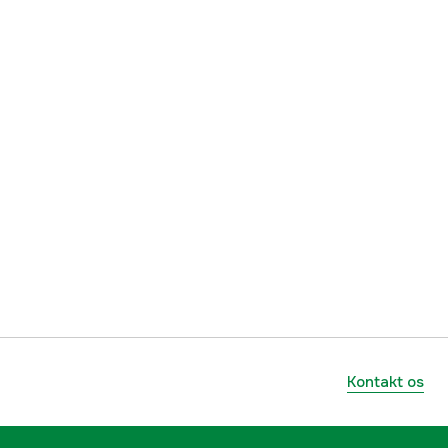
3003
32 cm
13 tomme
56 stk.
1,5 mm
.325''
yes
1 år
Kontakt os
1000085550