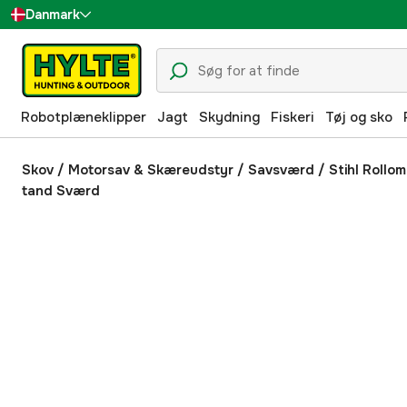
Danmark
Sverige
Suomi
Robotplæneklipper
Jagt
Skydning
Fiskeri
Tøj og sko
Norge
Deutschland
Skov
/
Motorsav & Skæreudstyr
/
Savsværd
/
Stihl Rolloma
tand Sværd