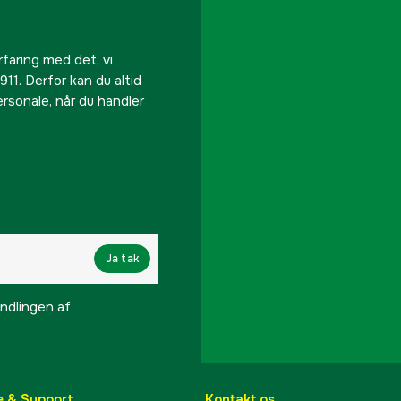
Producentens varenu
EAN
rfaring med det, vi
911. Derfor kan du altid
personale, når du handler
Ja tak
lingen af ​​
e & Support
Kontakt os