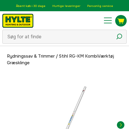
Åbent køb i 30 dage
Hurtige leveringer
Personlig service
Rydningssav & Trimmer
/
Stihl RG-KM KombiVærktøj
Græsklinge