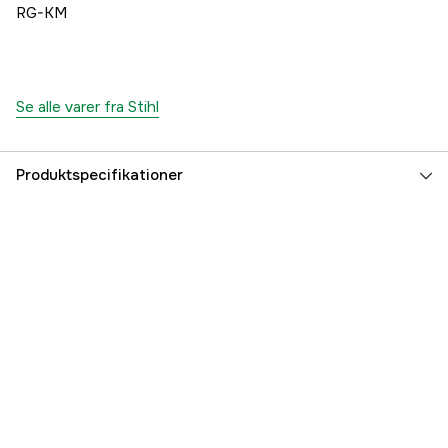
RG-KM
Se alle varer fra Stihl
Produktspecifikationer
Vægt
2.5 kg
Global garanti
yes
Garanti
1 år
Referencenummer
1000480040
Producentens varenummer
41807405006
EAN
886661867318