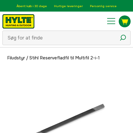
Åbent køb i 30 dage
Hurtige leveringer
Personlig service
Filudstyr
/
Stihl Reservefladfil til Multifil 2-i-1