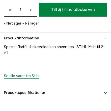
×
+
Tilføj til indkøbskurven
Netlager -
På lager
Produktinformation
Speciel fladfil til skæreled kan anvendes i STIHL Multifil 2-
i-1
Se alle varer fra Stihl
Produktspecifikationer
Global garanti
yes