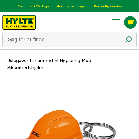
Åbent køb i 30 dage
Hurtige leveringer
Personlig service
Julegaver til ham
/
Stihl Nøglering Med
Sikkerhedshjelm