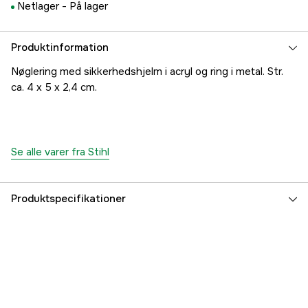
Netlager -
På lager
Produktinformation
Nøglering med sikkerhedshjelm i acryl og ring i metal. Str.
ca. 4 x 5 x 2,4 cm.
Se alle varer fra Stihl
Produktspecifikationer
Global garanti
yes
Referencenummer
1000077324
Producentens varenummer
04641180020