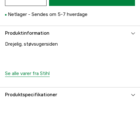
Netlager -
Sendes om 5-7 hverdage
Produktinformation
Drejelig, støvsugersiden
Se alle varer fra Stihl
Produktspecifikationer
Global garanti
yes
Garanti
1 år
Referencenummer
1000097201