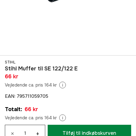
STIHL
Stihl Muffer til SE 122/122 E
66 kr
Vejledende ca. pris 164 kr
i
EAN
:
795711059705
Totalt
:
66 kr
Vejledende ca. pris 164 kr
i
×
+
Tilføj til indkøbskurven