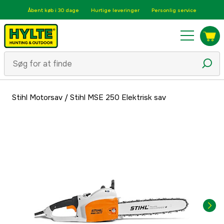
Åbent køb i 30 dage
Hurtige leveringer
Personlig service
Stihl Motorsav
/
Stihl MSE 250 Elektrisk sav