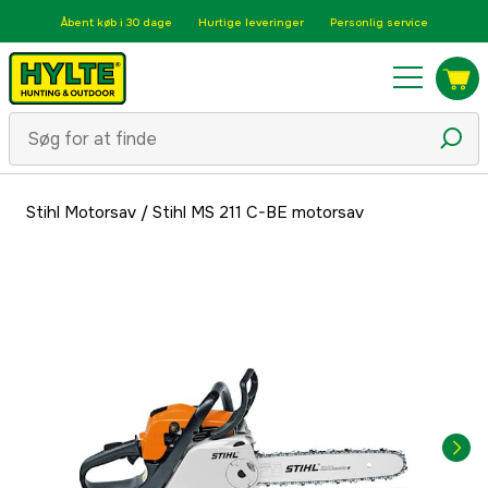
Åbent køb i 30 dage
Hurtige leveringer
Personlig service
Stihl Motorsav
/
Stihl MS 211 C-BE motorsav