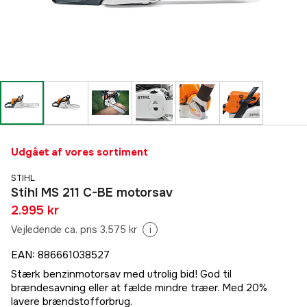
Udgået af vores sortiment
STIHL
Stihl MS 211 C-BE motorsav
2.995 kr
Vejledende ca. pris 3.575 kr
i
EAN
:
886661038527
Stærk benzinmotorsav med utrolig bid! God til
brændesavning eller at fælde mindre træer. Med 20%
lavere brændstofforbrug.