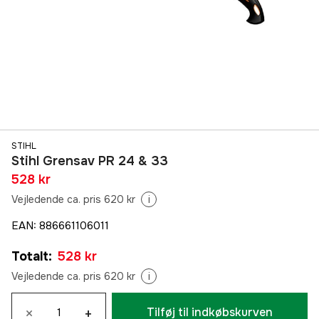
STIHL
Stihl Grensav PR 24 & 33
528 kr
Vejledende ca. pris 620 kr
i
EAN
:
886661106011
Totalt
:
528 kr
Vejledende ca. pris 620 kr
i
×
+
Tilføj til indkøbskurven