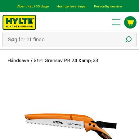
Åbent køb i 30 dage
Hurtige leveringer
Personlig service
Håndsave
/
Stihl Grensav PR 24 &amp; 33