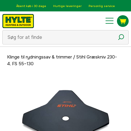
Åbent køb i 30 dage
Hurtige leveringer
Personlig service
Klinge til rydningssav & trimmer
/
Stihl Græskniv 230-
4, FS 55–130