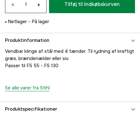
×
+
Tilføj til indkøbskurven
Netlager -
På lager
Produktinformation
Vendbar klinge af stål med 4 tænder. Til rydning af kraftigt
græs, brændenælder eller siv.
Passer til FS 55 - FS 130
Se alle varer fra Stihl
Produktspecifikationer
Centerhul Rydningssav
25 mm
Diameter
230 mm