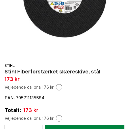
STIHL
Stihl Fiberforstærket skæreskive, stål
173 kr
Vejledende ca. pris 176 kr
i
EAN
:
795711135584
Totalt
:
173 kr
Vejledende ca. pris 176 kr
i