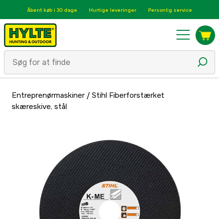
Åbent køb i 30 dage
Hurtige leveringer
Personlig service
Entreprenørmaskiner
/
Stihl Fiberforstærket
skæreskive, stål