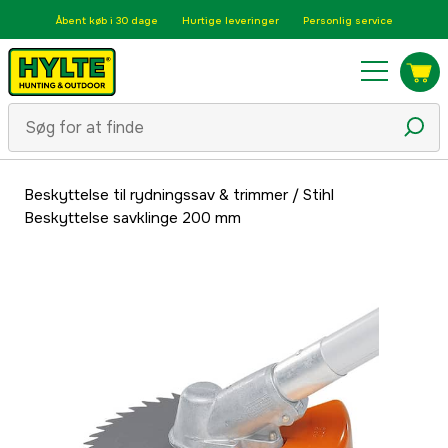
Åbent køb i 30 dage
Hurtige leveringer
Personlig service
Beskyttelse til rydningssav & trimmer
/
Stihl
Beskyttelse savklinge 200 mm