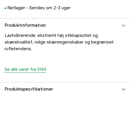
Netlager -
Sendes om 2-3 uger
Produktinformation
Lavtvibrerende, ekstremt høj stikkapacitet og
skærekvalitet, rolige skæreegenskaber og begrænset
rufletendens.
Se alle varer fra Stihl
Produktspecifikationer
Drivled
62 stk.
Drivleds bredde
1,6 mm
Kædeopdeling
.404''