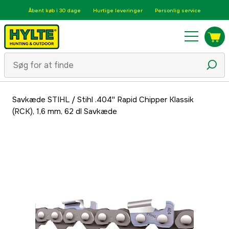
Åbent køb i 30 dage
Hurtige leveringer
Personlig service
Savkæde STIHL
/
Stihl .404'' Rapid Chipper Klassik
(RCK), 1,6 mm, 62 dl Savkæde