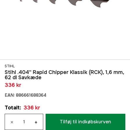
STIHL
Stihl .404'' Rapid Chipper Klassik (RCK), 1,6 mm,
62 dl Savkæde
336 kr
EAN
:
886661688364
Totalt
:
336 kr
×
+
Tilføj til indkøbskurven