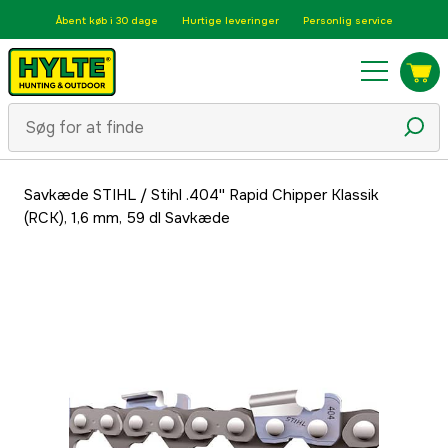
Åbent køb i 30 dage
Hurtige leveringer
Personlig service
Savkæde STIHL
/
Stihl .404'' Rapid Chipper Klassik
(RCK), 1,6 mm, 59 dl Savkæde