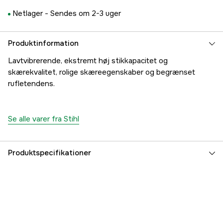
Netlager -
Sendes om 2-3 uger
Produktinformation
Lavtvibrerende, ekstremt høj stikkapacitet og
skærekvalitet, rolige skæreegenskaber og begrænset
rufletendens.
Se alle varer fra Stihl
Produktspecifikationer
Drivled
59 stk.
Drivleds bredde
1,6 mm
Kædeopdeling
.404''