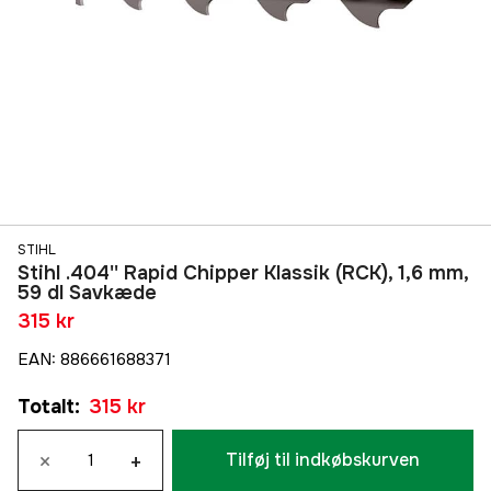
STIHL
Stihl .404'' Rapid Chipper Klassik (RCK), 1,6 mm,
59 dl Savkæde
315 kr
EAN
:
886661688371
Totalt
:
315 kr
×
+
Tilføj til indkøbskurven