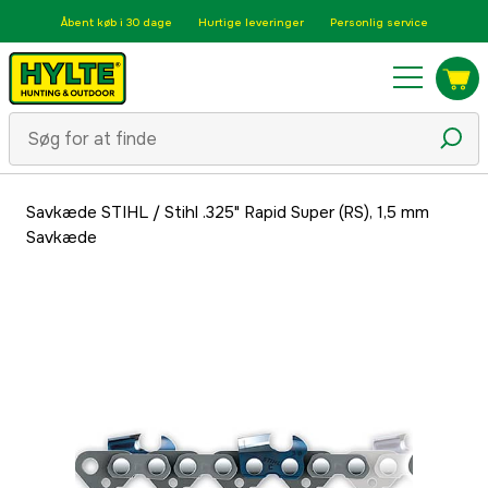
Åbent køb i 30 dage
Hurtige leveringer
Personlig service
Savkæde STIHL
/
Stihl .325" Rapid Super (RS), 1,5 mm
Savkæde