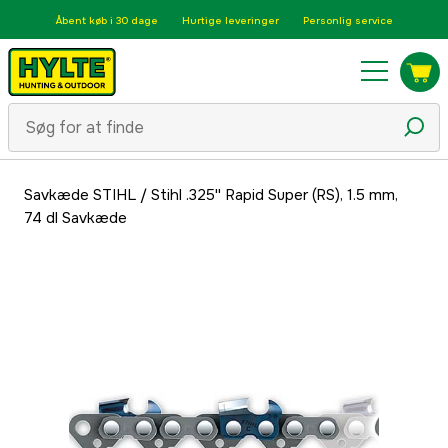
Åbent køb i 30 dage
Hurtige leveringer
Personlig service
Savkæde STIHL
/
Stihl .325'' Rapid Super (RS), 1.5 mm,
74 dl Savkæde