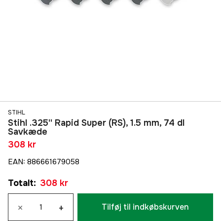
STIHL
Stihl .325'' Rapid Super (RS), 1.5 mm, 74 dl
Savkæde
308 kr
EAN
:
886661679058
Totalt
:
308 kr
×
+
Tilføj til indkøbskurven