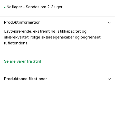
Netlager -
Sendes om 2-3 uger
Produktinformation
Lavtvibrerende, ekstremt høj stikkapacitet og
skærekvalitet, rolige skæreegenskaber og begrænset
rufletendens.
Se alle varer fra Stihl
Produktspecifikationer
Drivled
74 stk.
Drivleds bredde
1,5 mm
Kædeopdeling
.325''