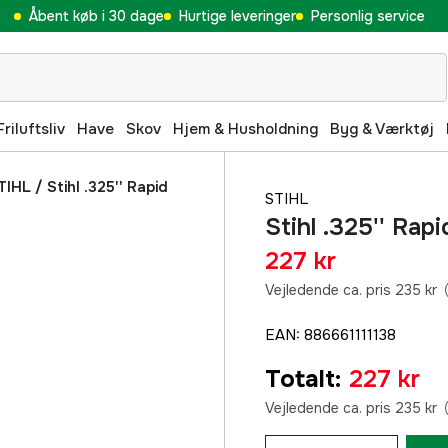
Åbent køb i 30 dage
Hurtige leveringer
Personlig service
Friluftsliv
Have
Skov
Hjem & Husholdning
Byg & Værktøj
TIHL
/
Stihl .325'' Rapid
STIHL
Stihl .325'' Ra
227 kr
Vejledende ca. pris 235 kr
EAN
:
886661111138
Totalt
:
227 kr
Vejledende ca. pris 235 kr