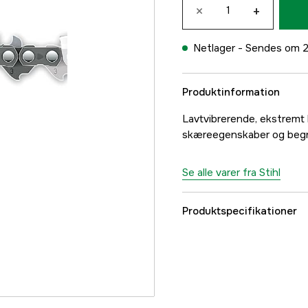
×
+
Netlager -
Sendes om 2
Produktinformation
Lavtvibrerende, ekstremt h
skæreegenskaber og begr
Se alle varer fra Stihl
Produktspecifikationer
Drivled
Drivleds bredde