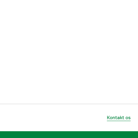
.325''
RM
Micro
1 år
yes
1000086519
mmer
36860000060
886661111138
Kontakt os