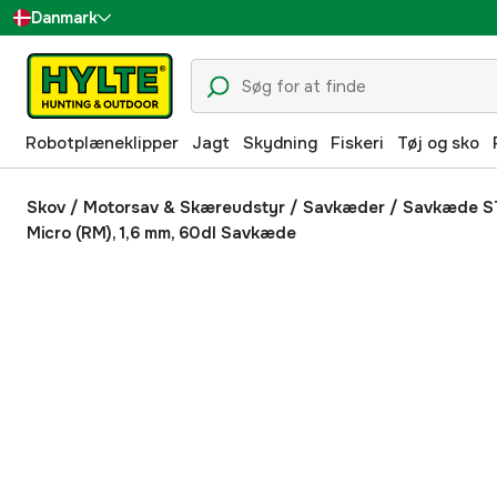
Danmark
Sverige
Suomi
Robotplæneklipper
Jagt
Skydning
Fiskeri
Tøj og sko
Norge
Deutschland
Skov
/
Motorsav & Skæreudstyr
/
Savkæder
/
Savkæde S
Micro (RM), 1,6 mm, 60dl Savkæde