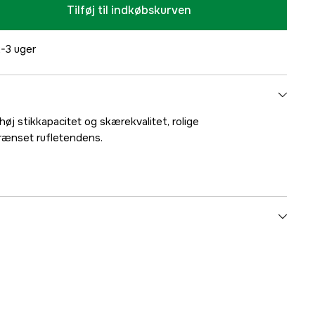
Tilføj til indkøbskurven
-3 uger
øj stikkapacitet og skærekvalitet, rolige
ænset rufletendens.
60 stk.
1,6 mm