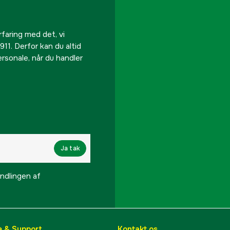
rfaring med det, vi
911. Derfor kan du altid
personale, når du handler
Ja tak
lingen af ​​
e & Support
Kontakt os