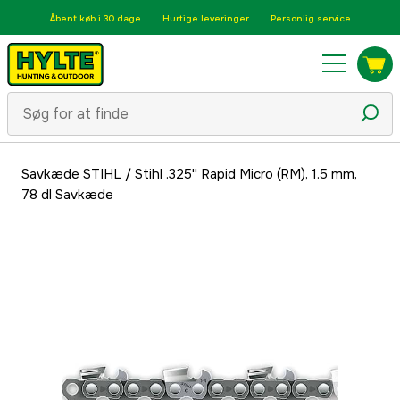
Åbent køb i 30 dage
Hurtige leveringer
Personlig service
Savkæde STIHL
/
Stihl .325'' Rapid Micro (RM), 1.5 mm,
78 dl Savkæde