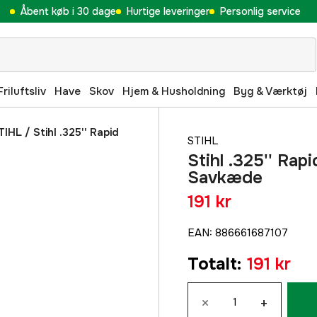
Åbent køb i 30 dage
Hurtige leveringer
Personlig service
Friluftsliv
Have
Skov
Hjem & Husholdning
Byg & Værktøj
TIHL
/
Stihl .325'' Rapid
STIHL
Stihl .325'' Rap
Savkæde
191 kr
EAN
:
886661687107
Totalt
:
191 kr
×
+