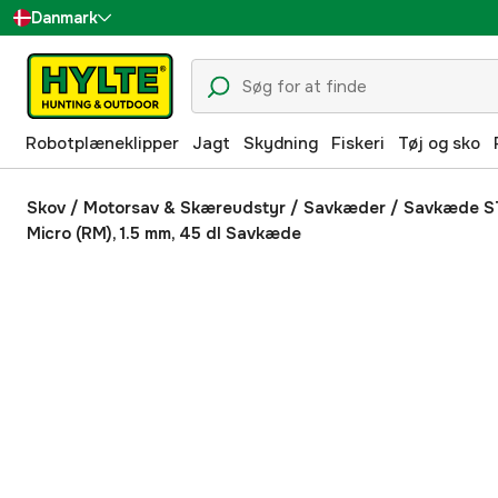
Danmark
Sverige
Suomi
Robotplæneklipper
Jagt
Skydning
Fiskeri
Tøj og sko
Norge
Deutschland
Skov
/
Motorsav & Skæreudstyr
/
Savkæder
/
Savkæde S
Micro (RM), 1.5 mm, 45 dl Savkæde