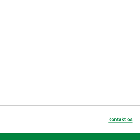
RM
Micro
1 år
yes
1000086487
mmer
36850000045
886661687107
Kontakt os