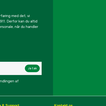
rfaring med det, vi
911. Derfor kan du altid
personale, når du handler
Ja tak
lingen af ​​
e & Support
Kontakt os