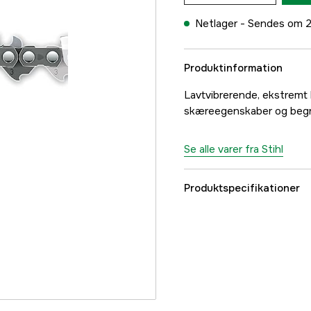
Netlager -
Sendes om 2
Produktinformation
Lavtvibrerende, ekstremt h
skæreegenskaber og begr
Se alle varer fra Stihl
Produktspecifikationer
Drivled
Drivleds bredde
Kædeopdeling