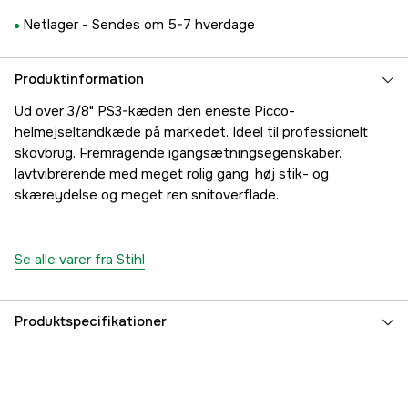
Netlager -
Sendes om 5-7 hverdage
Produktinformation
Ud over 3/8" PS3-kæden den eneste Picco-
helmejseltandkæde på markedet. Ideel til professionelt
skovbrug. Fremragende igangsætningsegenskaber,
lavtvibrerende med meget rolig gang, høj stik- og
skæreydelse og meget ren snitoverflade.
Se alle varer fra Stihl
Produktspecifikationer
Drivled
155 stk.
Drivleds bredde
1,6 mm