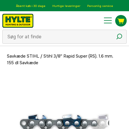
Åbent køb i 30 dage
Hurtige leveringer
Personlig service
Savkæde STIHL
/
Stihl 3/8'' Rapid Super (RS), 1,6 mm,
155 dl Savkæde