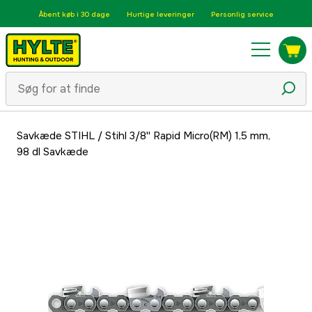
Åbent køb i 30 dage
Hurtige leveringer
Personlig service
Savkæde STIHL
/
Stihl 3/8'' Rapid Micro(RM) 1,5 mm,
98 dl Savkæde