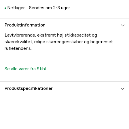
Netlager -
Sendes om 2-3 uger
Produktinformation
Lavtvibrerende, ekstremt høj stikkapacitet og
skærekvalitet, rolige skæreegenskaber og begrænset
rufletendens.
Se alle varer fra Stihl
Produktspecifikationer
Drivled
98 stk.
Drivleds bredde
1,5 mm
Kædeopdeling
3/8''