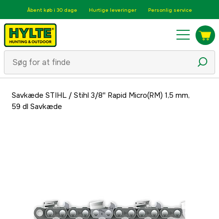
Åbent køb i 30 dage
Hurtige leveringer
Personlig service
Savkæde STIHL
/
Stihl 3/8'' Rapid Micro(RM) 1,5 mm,
59 dl Savkæde