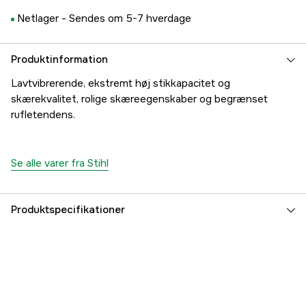
Netlager -
Sendes om 5-7 hverdage
Produktinformation
Lavtvibrerende, ekstremt høj stikkapacitet og
skærekvalitet, rolige skæreegenskaber og begrænset
rufletendens.
Se alle varer fra Stihl
Produktspecifikationer
Drivled
59 stk.
Drivleds bredde
1,5 mm
Kædeopdeling
3/8''