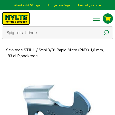
Åbent køb i 30 dage
Hurtige leveringer
Personlig service
Savkæde STIHL
/
Stihl 3/8'' Rapid Micro (RMX), 1,6 mm,
183 dl Rippekæde