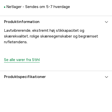
Netlager -
Sendes om 5-7 hverdage
Produktinformation
Lavtvibrerende, ekstremt høj stikkapacitet og
skærekvalitet, rolige skæreegenskaber og begrænset
rufletendens.
Se alle varer fra Stihl
Produktspecifikationer
Kædeopdeling
3/8''
Drivleds bredde
1,6 mm
Skærende tandtype
Micro