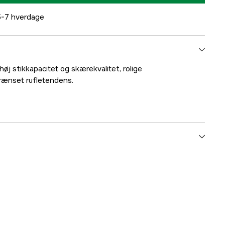
-7 hverdage
øj stikkapacitet og skærekvalitet, rolige
ænset rufletendens.
3/8''
1,6 mm
Micro