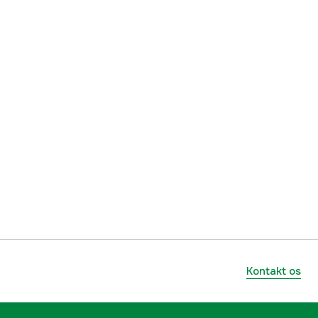
138 stk.
yes
1000086328
mmer
36530000138
7331105009883
Kontakt os