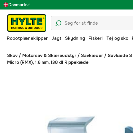
Danmark
Sverige
Suomi
Robotplæneklipper
Jagt
Skydning
Fiskeri
Tøj og sko
Norge
Deutschland
Skov
/
Motorsav & Skæreudstyr
/
Savkæder
/
Savkæde S
Micro (RMX), 1,6 mm, 138 dl Rippekæde