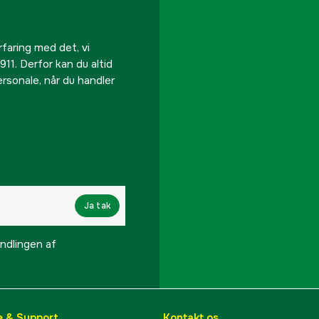
rfaring med det, vi
911. Derfor kan du altid
personale, når du handler
Ja tak
lingen af ​​
e & Support
Kontakt os