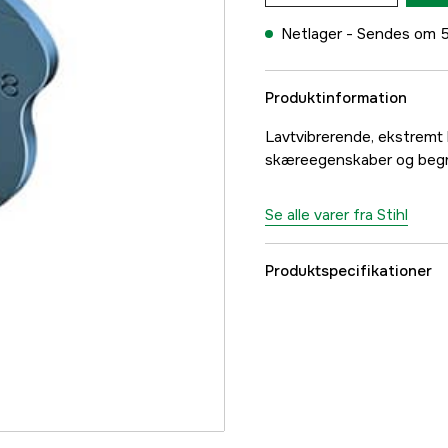
Netlager -
Sendes om 5
Produktinformation
Lavtvibrerende, ekstremt h
skæreegenskaber og begr
Se alle varer fra Stihl
Produktspecifikationer
Kædeopdeling
Drivleds bredde
Skærende tandtype