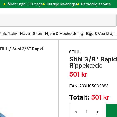
Åbent køb i 30 dage
Hurtige leveringer
Personlig service
Friluftsliv
Have
Skov
Hjem & Husholdning
Byg & Værktøj
TIHL
/
Stihl 3/8'' Rapid
STIHL
Stihl 3/8'' Rapi
Rippekæde
501 kr
EAN
:
7331105009883
Totalt
:
501 kr
×
+