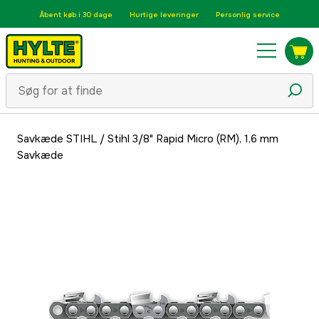
Åbent køb i 30 dage
Hurtige leveringer
Personlig service
Savkæde STIHL
/
Stihl 3/8" Rapid Micro (RM), 1,6 mm
Savkæde