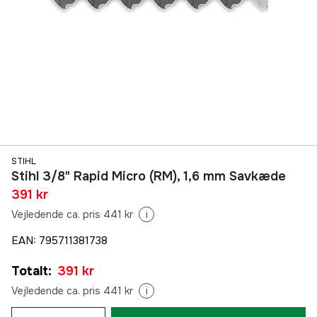
STIHL
Stihl 3/8" Rapid Micro (RM), 1,6 mm Savkæde
391 kr
Vejledende ca. pris 441 kr
i
EAN
:
795711381738
Totalt
:
391 kr
Vejledende ca. pris 441 kr
i