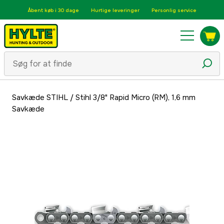
Åbent køb i 30 dage
Hurtige leveringer
Personlig service
Savkæde STIHL
/
Stihl 3/8" Rapid Micro (RM), 1,6 mm
Savkæde