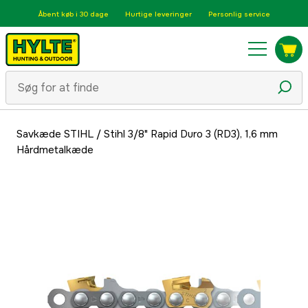
Åbent køb i 30 dage
Hurtige leveringer
Personlig service
Savkæde STIHL
/
Stihl 3/8" Rapid Duro 3 (RD3), 1,6 mm
Hårdmetalkæde