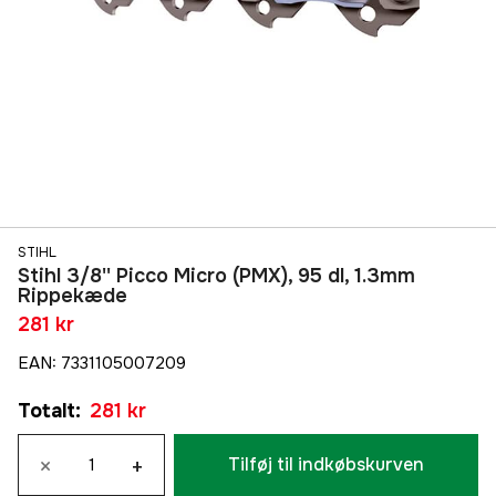
STIHL
Stihl 3/8'' Picco Micro (PMX), 95 dl, 1.3mm
Rippekæde
281 kr
EAN
:
7331105007209
Totalt
:
281 kr
×
+
Tilføj til indkøbskurven