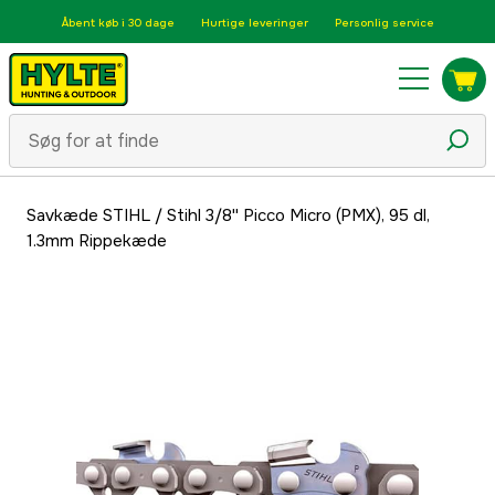
Åbent køb i 30 dage
Hurtige leveringer
Personlig service
Savkæde STIHL
/
Stihl 3/8'' Picco Micro (PMX), 95 dl,
1.3mm Rippekæde