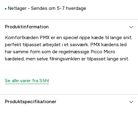
Netlager -
Sendes om 5-7 hverdage
Produktinformation
Komfortkæden PMX er en speciel rippe kæde til lange snit,
perfekt tilpasset arbejdet i et savværk. PMX kædens led
har samme form som de regelmæssige Picco Micro
kædeled, men selve filningsvinklen er tilpasset lange snit.
Se alle varer fra Stihl
Produktspecifikationer
Kortnummer
PMX
Kædeopdeling
3/8'' P