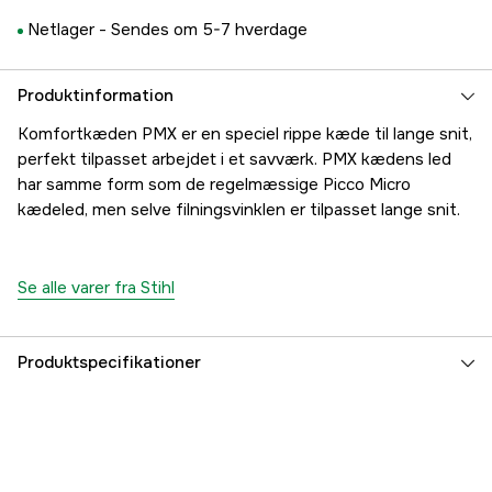
Netlager -
Sendes om 5-7 hverdage
Produktinformation
Komfortkæden PMX er en speciel rippe kæde til lange snit,
perfekt tilpasset arbejdet i et savværk. PMX kædens led
har samme form som de regelmæssige Picco Micro
kædeled, men selve filningsvinklen er tilpasset lange snit.
Se alle varer fra Stihl
Produktspecifikationer
Kortnummer
PMX
Kædeopdeling
3/8'' P