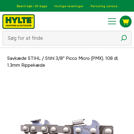
Åbent køb i 30 dage
Hurtige leveringer
Personlig service
Savkæde STIHL
/
Stihl 3/8'' Picco Micro (PMX), 108 dl,
1.3mm Rippekæde