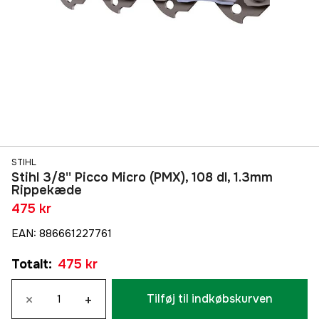
STIHL
Stihl 3/8'' Picco Micro (PMX), 108 dl, 1.3mm
Rippekæde
475 kr
EAN
:
886661227761
Totalt
:
475 kr
×
+
Tilføj til indkøbskurven