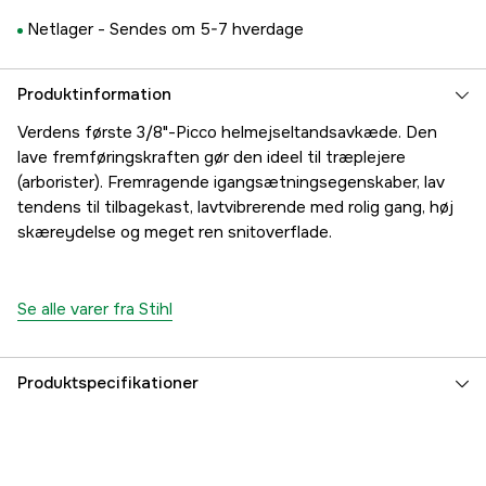
Netlager -
Sendes om 5-7 hverdage
Produktinformation
Verdens første 3/8"-Picco helmejseltandsavkæde. Den
lave fremføringskraften gør den ideel til træplejere
(arborister). Fremragende igangsætningsegenskaber, lav
tendens til tilbagekast, lavtvibrerende med rolig gang, høj
skæreydelse og meget ren snitoverflade.
Se alle varer fra Stihl
Produktspecifikationer
Drivled
66 stk.
Drivleds bredde
1,3 mm