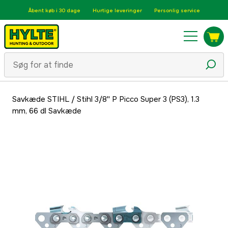
Åbent køb i 30 dage
Hurtige leveringer
Personlig service
Savkæde STIHL
/
Stihl 3/8'' P Picco Super 3 (PS3), 1.3
mm, 66 dl Savkæde