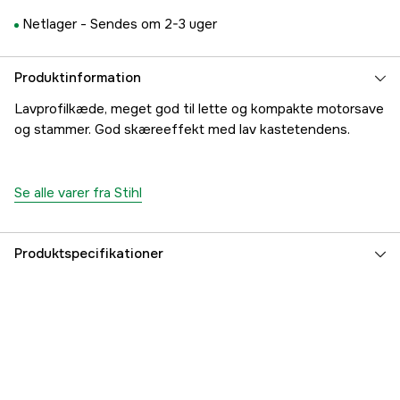
Netlager -
Sendes om 2-3 uger
Produktinformation
Lavprofilkæde, meget god til lette og kompakte motorsave
og stammer. God skæreeffekt med lav kastetendens.
Se alle varer fra Stihl
Produktspecifikationer
Drivled
61 stk.
Drivleds bredde
1,3 mm
Kædeopdeling
3/8'' P