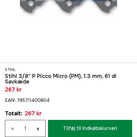
STIHL
Stihl 3/8'' P Picco Micro (PM), 1.3 mm, 61 dl
Savkæde
267 kr
EAN
:
795711400804
Totalt
:
267 kr
×
+
Tilføj til indkøbskurven