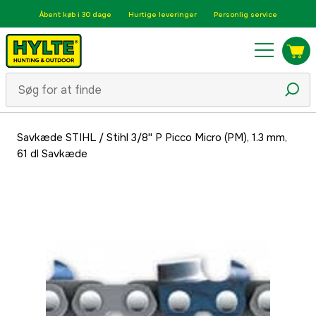
Åbent køb i 30 dage
Hurtige leveringer
Personlig service
Savkæde STIHL
/
Stihl 3/8'' P Picco Micro (PM), 1.3 mm,
61 dl Savkæde