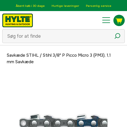
Åbent køb i 30 dage
Hurtige leveringer
Personlig service
Savkæde STIHL
/
Stihl 3/8" P Picco Micro 3 (PM3), 1,1
mm Savkæde