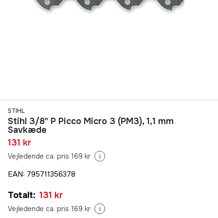
STIHL
Stihl 3/8" P Picco Micro 3 (PM3), 1,1 mm
Savkæde
131 kr
Vejledende ca. pris 169 kr
i
EAN
:
795711356378
Totalt
:
131 kr
Vejledende ca. pris 169 kr
i