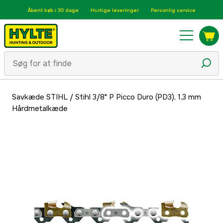
Åbent køb i 30 dage
Hurtige leveringer
Personlig service
Savkæde STIHL
/
Stihl 3/8" P Picco Duro (PD3), 1,3 mm
Hårdmetalkæde