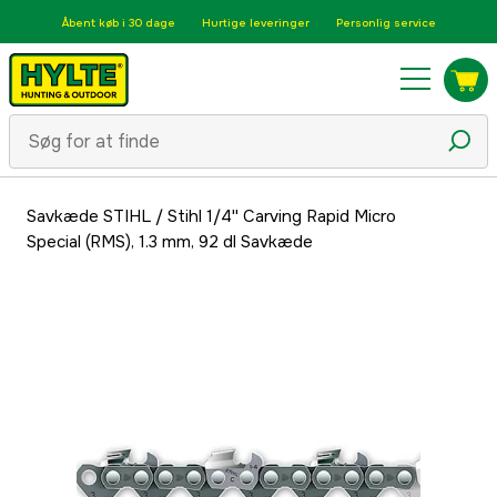
Åbent køb i 30 dage
Hurtige leveringer
Personlig service
Savkæde STIHL
/
Stihl 1/4'' Carving Rapid Micro
Special (RMS), 1.3 mm, 92 dl Savkæde