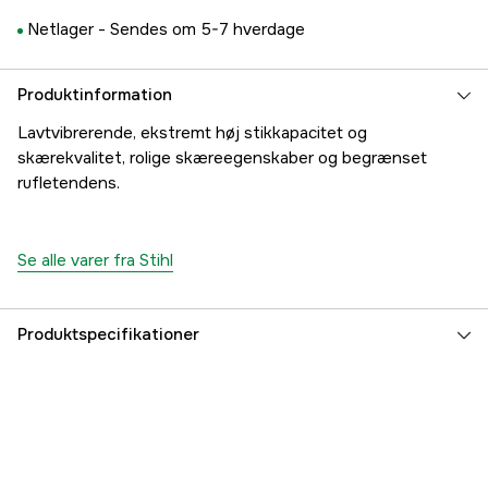
Netlager -
Sendes om 5-7 hverdage
Produktinformation
Lavtvibrerende, ekstremt høj stikkapacitet og
skærekvalitet, rolige skæreegenskaber og begrænset
rufletendens.
Se alle varer fra Stihl
Produktspecifikationer
Drivled
92 stk.
Drivleds bredde
1,3 mm
Kædeopdeling
1/4''