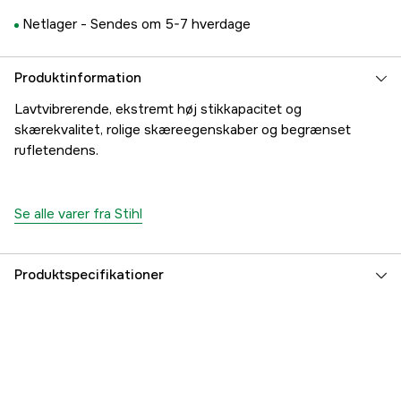
Netlager -
Sendes om 5-7 hverdage
Produktinformation
Lavtvibrerende, ekstremt høj stikkapacitet og
skærekvalitet, rolige skæreegenskaber og begrænset
rufletendens.
Se alle varer fra Stihl
Produktspecifikationer
Drivled
59 stk.
Drivleds bredde
1,3 mm
Kædeopdeling
1/4''