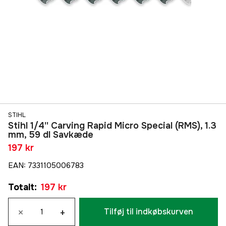
STIHL
Stihl 1/4'' Carving Rapid Micro Special (RMS), 1.3
mm, 59 dl Savkæde
197 kr
EAN
:
7331105006783
Totalt
:
197 kr
×
+
Tilføj til indkøbskurven