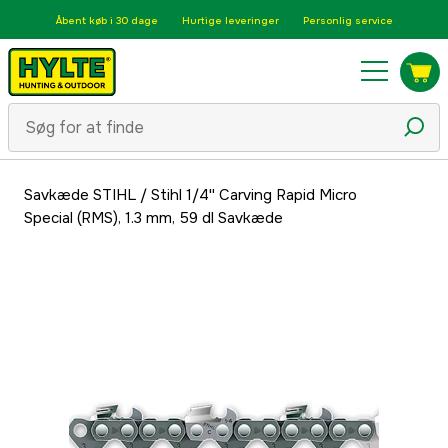
Åbent køb i 30 dage
Hurtige leveringer
Personlig service
Savkæde STIHL
/
Stihl 1/4'' Carving Rapid Micro
Special (RMS), 1.3 mm, 59 dl Savkæde