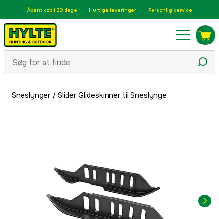
Åbent køb i 30 dage
Hurtige leveringer
Personlig service
Sneslynger
/
Slider Glideskinner til Sneslynge