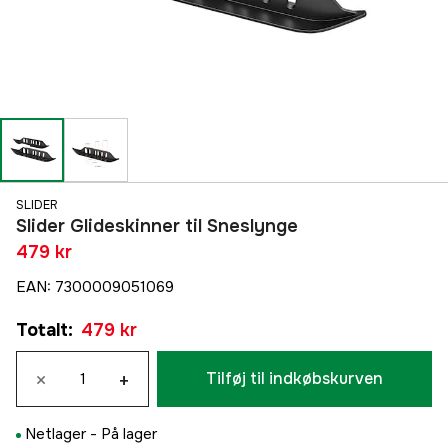
SLIDER
Slider Glideskinner til Sneslynge
479 kr
EAN
:
7300009051069
Totalt
:
479 kr
×
+
Tilføj til indkøbskurven
Netlager -
På lager