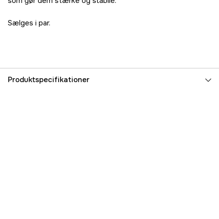
som gør dem stærke og stabile.
Sælges i par.
Produktspecifikationer
Referencenummer
1000000107
Producentens varenummer
1001
EAN
7300009051069