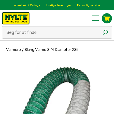
Åbent køb i 30 dage
Hurtige leveringer
Personlig service
Varmere
/
Slang Värme 3 M Diameter 235