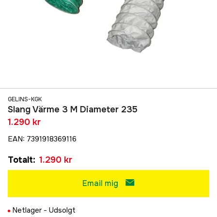
GELINS-KGK
Slang Värme 3 M Diameter 235
1.290 kr
EAN
:
7391918369116
Totalt
:
1.290 kr
Email mig
Netlager -
Udsolgt