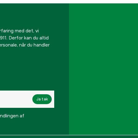
rfaring med det, vi
911. Derfor kan du altid
personale, når du handler
Ja tak
lingen af ​​