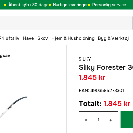
Åbent køb i 30 dage
Hurtige leveringer
Personlig service
Friluftsliv
Have
Skov
Hjem & Husholdning
Byg & Værktøj
ngsav
SILKY
Silky Forester 
1.845 kr
EAN
:
4903585273301
Totalt
:
1.845 kr
×
+