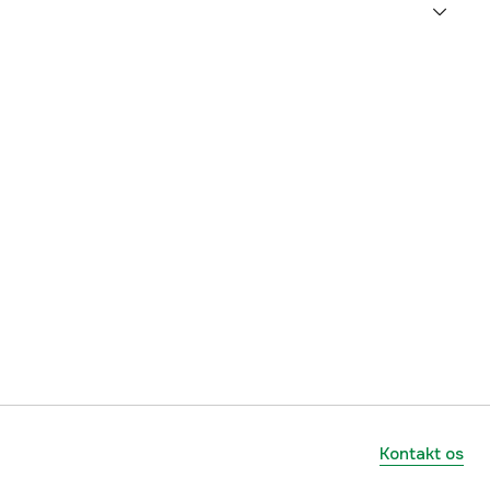
Arborist, Have
380 mm
3000 mm
1790 g
1000156761
mmer
273-30
4903585273301
Kontakt os