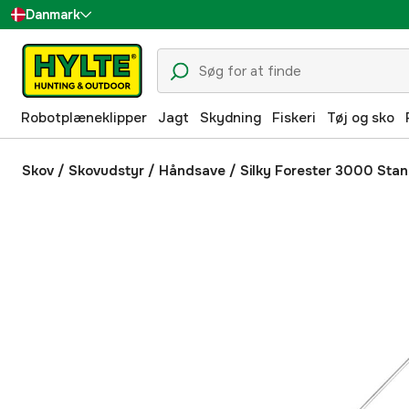
Danmark
Sverige
Suomi
Robotplæneklipper
Jagt
Skydning
Fiskeri
Tøj og sko
Norge
Deutschland
Skov
/
Skovudstyr
/
Håndsave
/
Silky Forester 3000 Sta