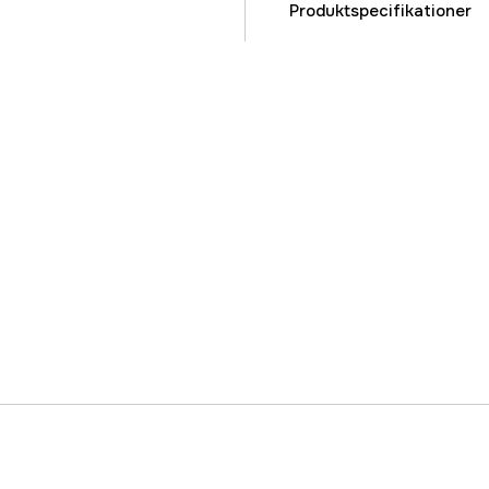
Produktspecifikationer
Anvendelsesområde
Bladlængde
Total længde
Vægt (g)
Referencenummer
Producentens varenu
EAN