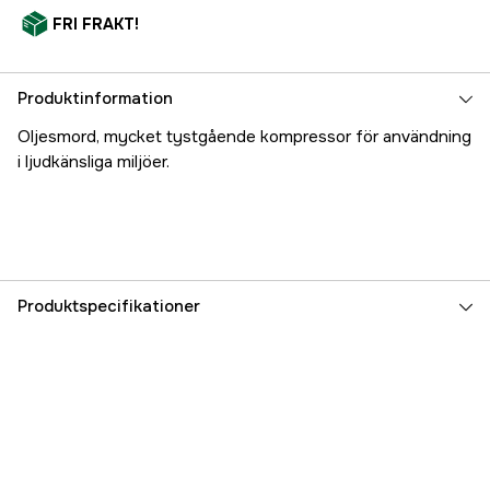
FRI FRAKT!
Produktinformation
Oljesmord, mycket tystgående kompressor för användning
i ljudkänsliga miljöer.
Produktspecifikationer
Effekt
0.41 kW
Fri gns. luftstrøm
35 l/min
Arbejdstryk, max
8 bar