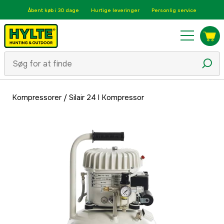
Åbent køb i 30 dage
Hurtige leveringer
Personlig service
Kompressorer
/
Silair 24 l Kompressor