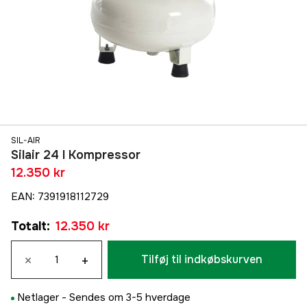
SIL-AIR
Silair 24 l Kompressor
12.350 kr
EAN
:
7391918112729
Totalt
:
12.350 kr
×
+
Tilføj til indkøbskurven
Netlager -
Sendes om 3-5 hverdage