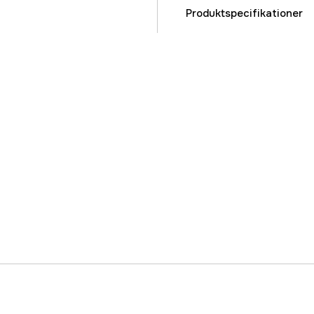
Produktspecifikationer
Tykkelse
Kabellængde
Garanti
Referencenummer
Producentens varenu
EAN