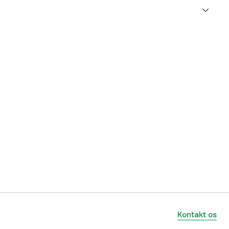
2.45 mm
700 m
10 år
1000000035
mmer
142
7350076761422
Kontakt os