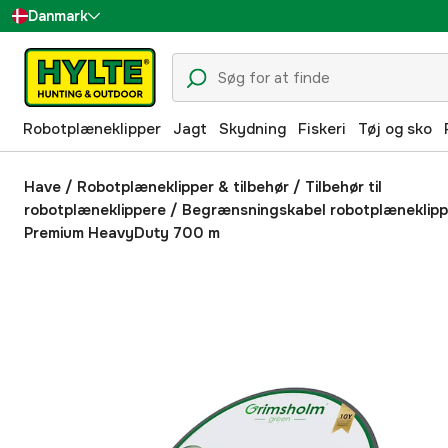
Danmark
Sverige
Suomi
Robotplæneklipper
Jagt
Skydning
Fiskeri
Tøj og sko
Norge
Deutschland
Have
/
Robotplæneklipper & tilbehør
/
Tilbehør til
robotplæneklippere
/
Begrænsningskabel robotplæneklipp
Premium HeavyDuty 700 m