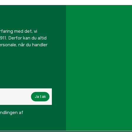
rfaring med det, vi
911. Derfor kan du altid
personale, når du handler
Ja tak
lingen af ​​