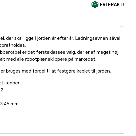
FRI FRAKT!
bel, der skal ligge i jorden år efter år. Ledningsevnen såvel
opretholdes.
berkabel er det førsteklasses valg, der er af meget høj
malt med alle robotplæneklippere på markedet.
r bruges med fordel til at fastgøre kablet til jorden.
et kobber
m2
: 3,45 mm