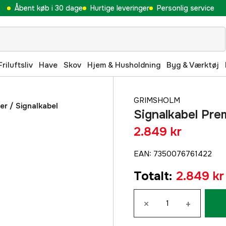
Åbent køb i 30 dage
Hurtige leveringer
Personlig service
Friluftsliv
Have
Skov
Hjem & Husholdning
Byg & Værktøj
GRIMSHOLM
er
/
Signalkabel
Signalkabel Pr
2.849 kr
EAN
:
7350076761422
Totalt
:
2.849 kr
×
+