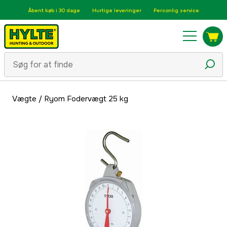
Åbent køb i 30 dage
Hurtige leveringer
Personlig service
Vægte
/
Ryom Fodervægt 25 kg