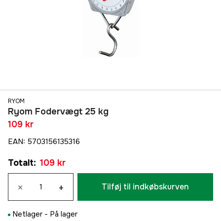
RYOM
Ryom Fodervægt 25 kg
109 kr
EAN
:
5703156135316
Totalt
:
109 kr
×
+
Tilføj til indkøbskurven
Netlager -
På lager